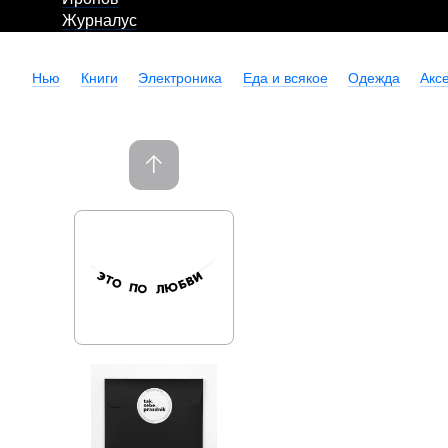
Журналус
Нью
Книги
Электроника
Еда и всякое
Одежда
Акс