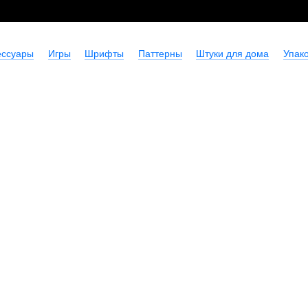
ессуары
Игры
Шрифты
Паттерны
Штуки для дома
Упако