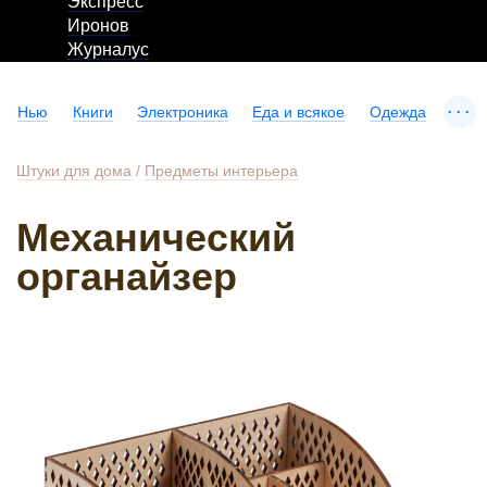
Экспресс
Иронов
Журналус
...
Нью
Книги
Электроника
Еда и всякое
Одежда
Штуки для дома
/
Предметы интерьера
Механический
органайзер