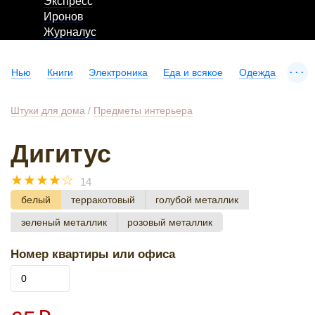
Экспресс
Иронов
Журналус
...
Нью
Книги
Электроника
Еда и всякое
Одежда
Штуки для дома
/
Предметы интерьера
Дигитус
☆
☆
☆
☆
☆
14
белый
терракотовый
голубой металлик
зеленый металлик
розовый металлик
Номер квартиры или офиса