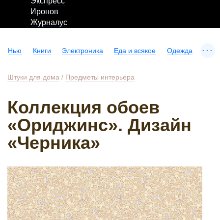
Экспресс
Иронов
Журналус
...
Нью
Книги
Электроника
Еда и всякое
Одежда
Штуки для дома
/
Предметы интерьера
Коллекция обоев
«Ориджинс». Дизайн
«Черника»