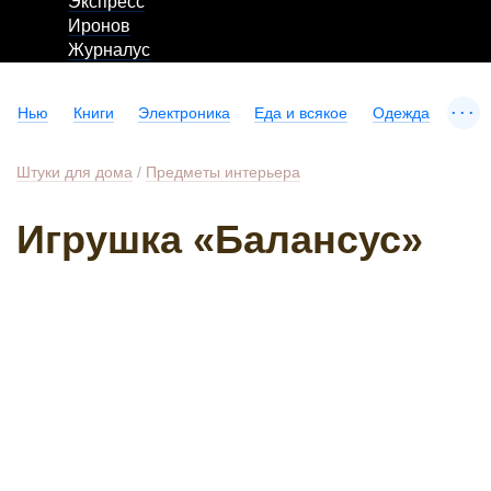
Экспресс
Иронов
Журналус
...
Нью
Книги
Электроника
Еда и всякое
Одежда
Штуки для дома
/
Предметы интерьера
Игрушка «Балансус»