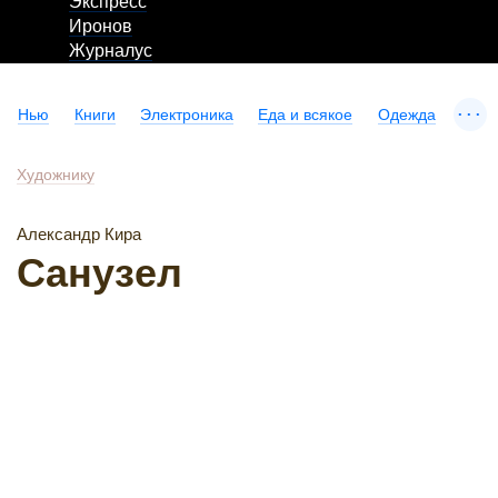
Экспресс
Иронов
Журналус
...
Нью
Книги
Электроника
Еда и всякое
Одежда
Художнику
Александр Кира
Санузел