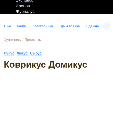
Экспресс
Иронов
Журналус
...
Нью
Книги
Электроника
Еда и всякое
Одежда
Художнику
/
Предметы
Лунус
Люкус
Сырус
Коврикус Домикус