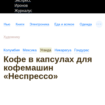
Экспресс
Иронов
Журналус
...
Нью
Книги
Электроника
Еда и всякое
Одежда
Художнику
Колумбия
Мексика
Уганда
Никарагуа
Гондурас
Кофе в капсулах для
кофемашин
«Неспрессо»