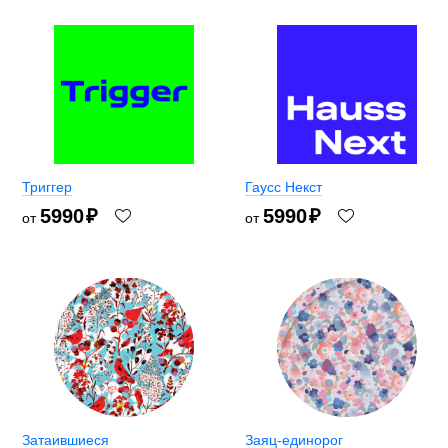
Триггер
Гаусс Некст
5990
₽
5990
₽
от
от
Затаившиеся
Заяц-единорог