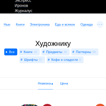
Экспресс
Иронов
Журналус
...
Нью
Книги
Электроника
Еда и всякое
Одежда
Художнику
Все
Книги
Предметы
Паттерны
20
45
98
Шрифты
Кофе и сладости
67
6
Новизна
Цена