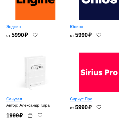
Энджин
Юниос
5990
₽
5990
₽
от
от
Санузел
Сириус Про
Автор: Александр Кира
5990
₽
от
1999
₽