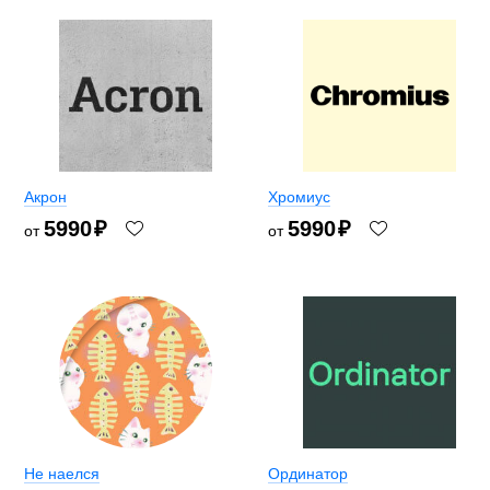
Акрон
Хромиус
5990
₽
5990
₽
от
от
Не наелся
Ординатор