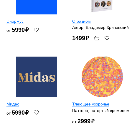
Энормус
О разном
Автор: Владимир Кричевский
5990
₽
от
1499
₽
Мидас
Тлеющее узорочье
Паттерн, потертый временем
5990
₽
от
2999
₽
от