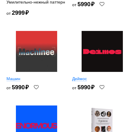
Умилительно-нежный паттерн
5990
₽
от
2999
₽
от
Машин
Деймос
5990
₽
5990
₽
от
от