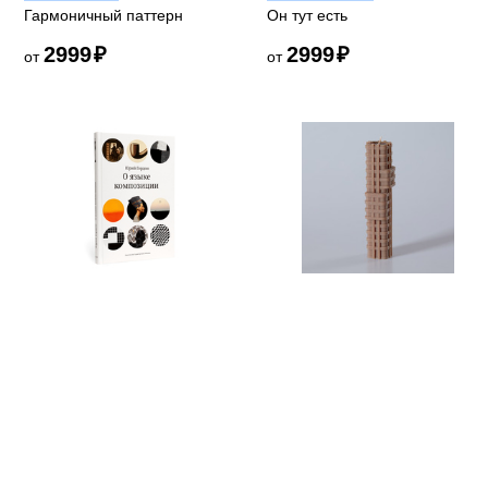
Гармоничный паттерн
Он тут есть
2999
₽
2999
₽
от
от
О языке композиции
Архитектурная свеча III
Автор: Юрий Гордон
2899
₽
1999
₽