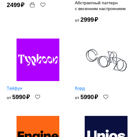
Абстрактный паттерн
2499
₽
с весенним настроением
2999
₽
от
Тайфун
Корд
5990
₽
5990
₽
от
от