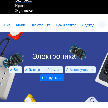
Экспресс
Иронов
Журналус
...
Нью
Книги
Электроника
Еда и всякое
Одежда
Электроника
Все
Электроприборы
Аксессуары
30
25
Игрушки
3