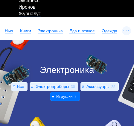
Экспресс
Иронов
Журналус
...
Нью
Книги
Электроника
Еда и всякое
Одежда
Электроника
Все
Электроприборы
Аксессуары
30
25
Игрушки
3