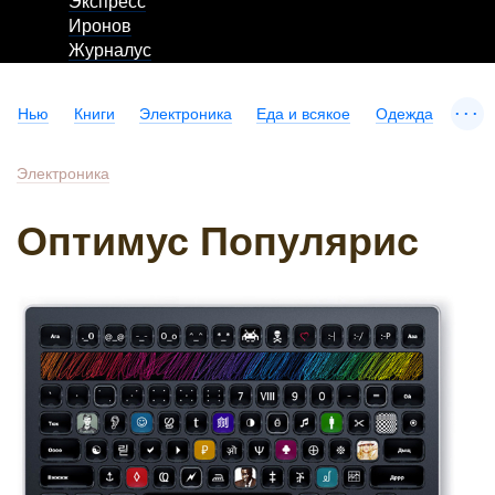
Экспресс
Иронов
Журналус
...
Нью
Книги
Электроника
Еда и всякое
Одежда
Электроника
Оптимус Популярис