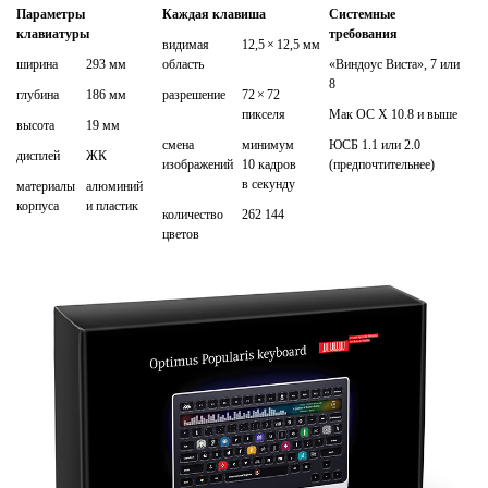
Параметры
Каждая клавиша
Системные
клавиатуры
требования
видимая
12,5
×
12,5 мм
ширина
293 мм
область
«Виндоуc Виста», 7 или
8
глубина
186 мм
разрешение
72
×
72
пикселя
Мак ОС X 10.8 и выше
высота
19 мм
смена
минимум
ЮСБ 1.1 или 2.0
дисплей
ЖК
изображений
10 кадров
(предпочтительнее)
в секунду
материалы
алюминий
корпуса
и пластик
количество
262 144
цветов