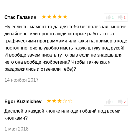
☆
☆
☆
☆
☆
Стас Галанин
1
1
Ну если ты мамонт то да для тебя бесполезная, многие
дизайнеры или просто люди которые работают за
графическими программами или как я на пример в коде
постоянно, очень удобно иметь такую штуку под рукой!
И вообще зачем писать тут отзыв если не знаешь для
чего она вообще изобретена? Чтобы такие как я
раздражились и отвечали тебе)?
14 ноября 2017
☆
☆
☆
☆
☆
Egor Kuzmichev
1
2
Дисплей в каждой кнопке или один общий под всеми
кнопками?
1 мая 2018