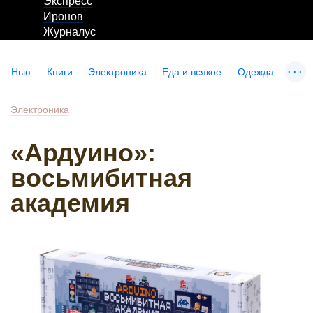
Экспресс
Иронов
Журналус
...
Нью
Книги
Электроника
Еда и всякое
Одежда
Электроника
«Ардуино»:
восьмибитная
академия