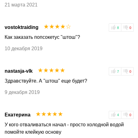
21 марта 2021
☆
☆
☆
☆
☆
vostoktraiding
8
0
Как заказать попсокетус "штош"?
10 декабря 2019
☆
☆
☆
☆
☆
nastasja-vlk
7
0
Здравствуйте. А "штош" еще будет?
9 декабря 2019
☆
☆
☆
☆
☆
Екатерина
4
0
У кого отваливаться начал - просто холодной водой
помойте клейкую основу