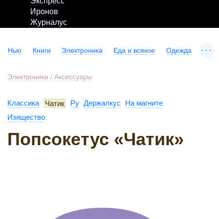
Экспресс
Иронов
Журналус
...
Нью
Книги
Электроника
Еда и всякое
Одежда
Электроника
/
Аксессуары
Классика
Чатик
Ру
Держалкус
На магните
Изящество
Попсокетус «Чатик»