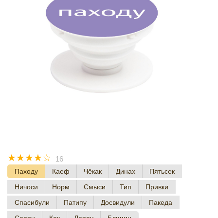
☆
☆
☆
☆
☆
16
Паходу
Каеф
Чёкак
Динах
Пятьсек
Ничоси
Норм
Смыси
Тип
Привки
Спасибули
Патипу
Досвидули
Пакеда