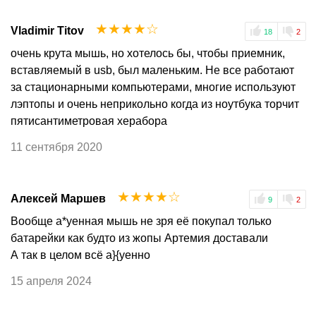
☆
☆
☆
☆
☆
Vladimir Titov
18
2
очень крута мышь, но хотелось бы, чтобы приемник,
вставляемый в usb, был маленьким. Не все работают
за стационарными компьютерами, многие используют
лэптопы и очень неприкольно когда из ноутбука торчит
пятисантиметровая херабора
11 сентября 2020
☆
☆
☆
☆
☆
Алексей Маршев
9
2
Вообще а*уенная мышь не зря её покупал только
батарейки как будто из жопы Артемия доставали
А так в целом всё а}{уенно
15 апреля 2024