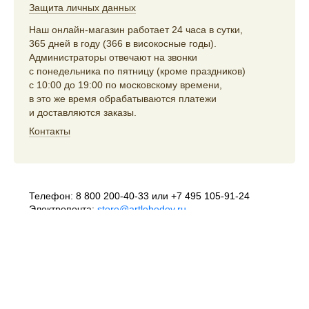
Защита личных данных
Наш онлайн-магазин работает 24 часа в сутки,
365 дней в году (366 в високосные годы).
Администраторы отвечают на звонки
с понедельника по пятницу (кроме праздников)
с 10:00 до 19:00 по московскому времени,
в это же время обрабатываются платежи
и доставляются заказы.
Контакты
Телефон:
8 800 200-40-33
или
+7 495 105-91-24
Электропочта:
store@artlebedev.ru
Телеграм-бот:
t.me/ALSStoreBot
Оптовикам
и распространителям:
sales@artlebedev.ru
Русский
|
English
© 1995–2026
Студия Артемия Лебедева