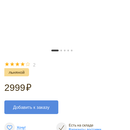
☆
☆
☆
☆
☆
2
льняной
2999
₽
Добавить к заказу
Есть на складе
Хочу!
Варианты доставки