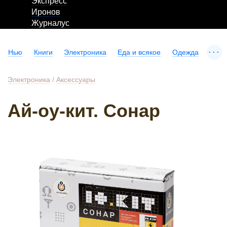
Экспресс
Иронов
Журналус
...
Нью
Книги
Электроника
Еда и всякое
Одежда
Электроника
/
Аксессуары
Ай-оу-кит. Сонар