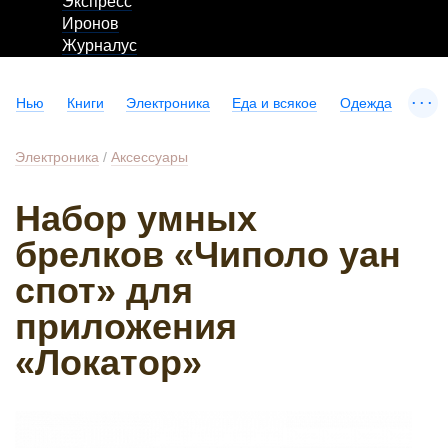
Экспресс
Иронов
Журналус
...
Нью
Книги
Электроника
Еда и всякое
Одежда
Электроника
/
Аксессуары
Набор умных
брелков «Чиполо уан
спот» для
приложения
«Локатор»