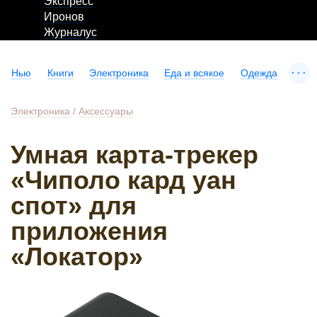
Экспресс
Иронов
Журналус
...
Нью
Книги
Электроника
Еда и всякое
Одежда
Электроника
/
Аксессуары
Умная карта-трекер
«Чиполо кард уан
спот» для
приложения
«Локатор»