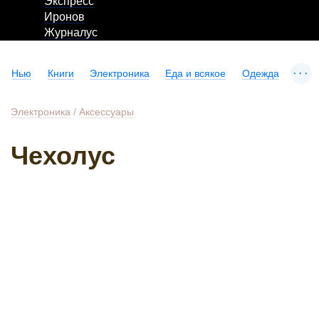
Экспресс
Иронов
Журналус
...
Нью
Книги
Электроника
Еда и всякое
Одежда
Электроника
/
Аксессуары
Чехолус