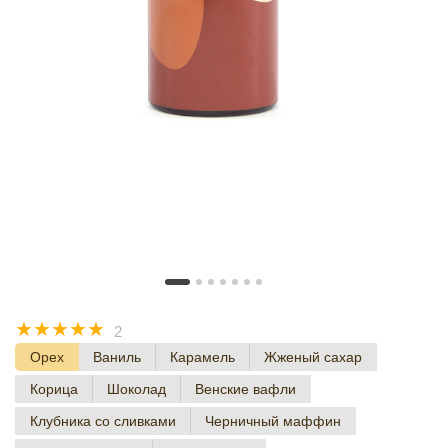
☆
☆
☆
☆
☆
2
Орех
Ваниль
Карамель
Жженый сахар
Корица
Шоколад
Венские вафли
Клубника со сливками
Черничный маффин