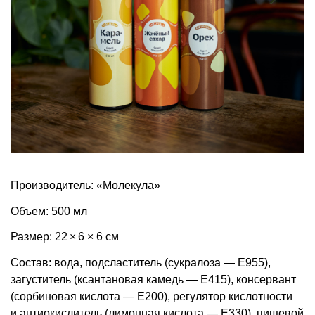
Производитель: «Молекула»
Объем: 500 мл
Размер: 22 × 6 × 6 см
Состав: вода, подсластитель (сукралоза — Е955),
загуститель (ксантановая камедь — Е415), консервант
(сорбиновая кислота — Е200), регулятор кислотности
и антиокислитель (лимонная кислота — Е330), пищевой