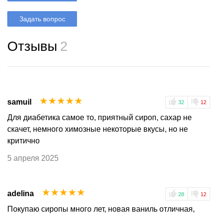
Задать вопрос
Отзывы
2
☆
☆
☆
☆
☆
samuil
32
12
Для диабетика самое то, приятный сироп, сахар не
скачет, немного химозные некоторые вкусы, но не
критично
5 апреля 2025
☆
☆
☆
☆
☆
adelina
28
12
Покупаю сиропы много лет, новая ваниль отличная,