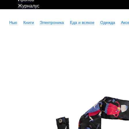
Журналус
Нью
Книги
Электроника
Еда и всякое
Одежда
Акс