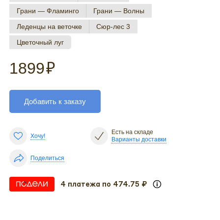
Грани — Фламинго
Грани — Волны
Леденцы на веточке
Сюр-лес 3
Цветочный луг
1899
₽
Добавить к заказу
Есть на складе
Хочу!
Варианты доставки
Поделиться
4 платежа по 474.75 ₽