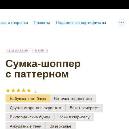
...
вка и открытки
Плакаты
Подарочные сертификаты
Наш дизайн
/
Не книги
Сумка-шоппер
с паттерном
☆
☆
☆
☆
☆
1
Бабушка и ее блюз
Веточка терновника
Другая сторона в охристом
Еёкот вечереет
Викторианские буквы
Ночь в сюр-лесу
Аккуратные тени
Зазеркалье