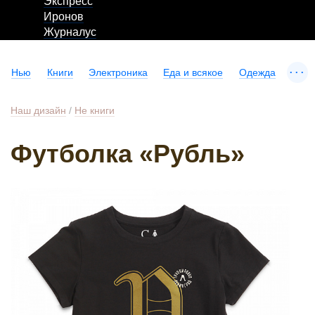
Экспресс
Иронов
Журналус
...
Нью
Книги
Электроника
Еда и всякое
Одежда
Наш дизайн
/
Не книги
Футболка «Рубль»