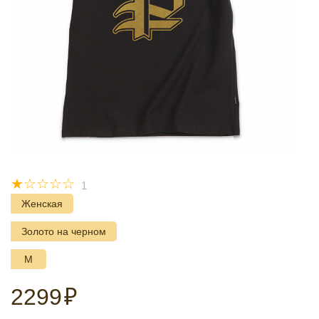
☆
☆
☆
☆
☆
1
Женская
Золото на черном
M
2299
₽