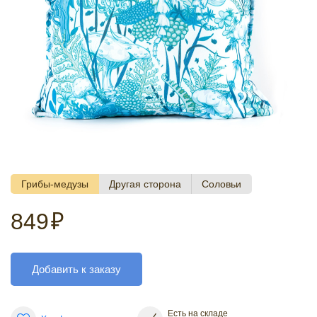
Грибы-медузы
Другая сторона
Соловьи
849
₽
Добавить к заказу
Есть на складе