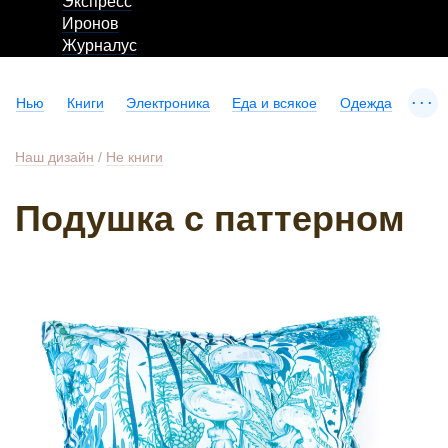
Экспресс
Иронов
Журналус
...
Нью
Книги
Электроника
Еда и всякое
Одежда
Наш дизайн
/
Не книги
Подушка с паттерном