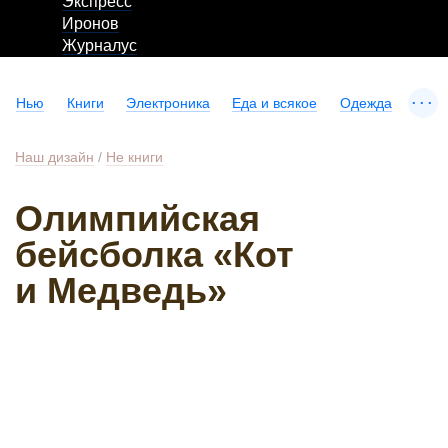
Экспресс
Иронов
Журналус
...
Нью
Книги
Электроника
Еда и всякое
Одежда
Наш дизайн
/
Не книги
Олимпийская
бейсболка «Кот
и Медведь»