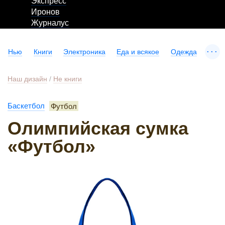
Экспресс
Иронов
Журналус
...
Нью
Книги
Электроника
Еда и всякое
Одежда
Наш дизайн
/
Не книги
Баскетбол
Футбол
Олимпийская сумка
«Футбол»