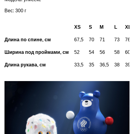
Вес: 300 г
XS
S
M
L
XL
Длина по спине, см
67,5
70
71
73
76
Ширина под проймами, см
52
54
56
58
60
Длина рукава, см
33,5
35
36,5
38
39,