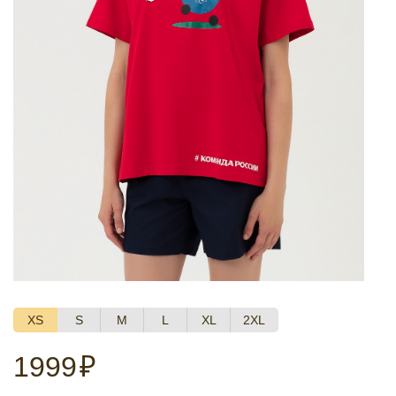
XS
S
M
L
XL
2XL
1999
₽