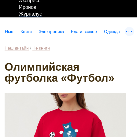
Экспресс
Иронов
Журналус
...
Нью
Книги
Электроника
Еда и всякое
Одежда
Наш дизайн
/
Не книги
Олимпийская
футболка «Футбол»