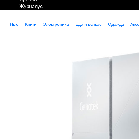
Журналус
Нью
Книги
Электроника
Еда и всякое
Одежда
Акс