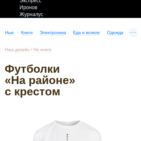
Экспресс
Иронов
Журналус
...
Нью
Книги
Электроника
Еда и всякое
Одежда
Наш дизайн
/
Не книги
Футболки
«На районе»
с крестом