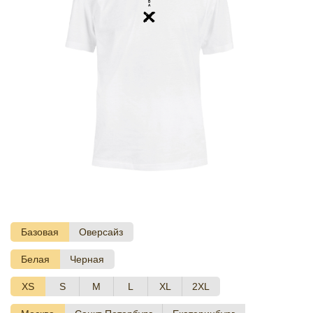
Базовая
Оверсайз
Белая
Черная
XS
S
M
L
XL
2XL