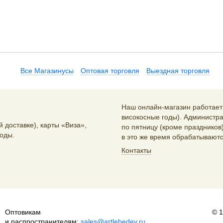
Все Магазинусы
Оптовая торговля
Выездная торговля
Наш онлайн-магазин работает 2
високосные годы). Администра
 доставке), карты «Виза»,
по пятницу (кроме праздников)
оды.
в это же время обрабатываютс
Контакты
Оптовикам
© 
и распространителям:
sales@artlebedev.ru