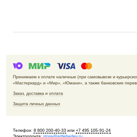
Принимаем к оплате наличные (при самовывозе и курьерской
«Мастеркард» и «Мир», «Юмани», а также банковские перев
Заказ
,
доставка
и
оплата
Защита личных данных
Телефон:
8 800 200-40-33
или
+7 495 105-91-24
Электропочта:
store@artlebedev.ru