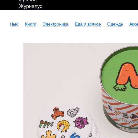
Журналус
Нью
Книги
Электроника
Еда и всякое
Одежда
Акс