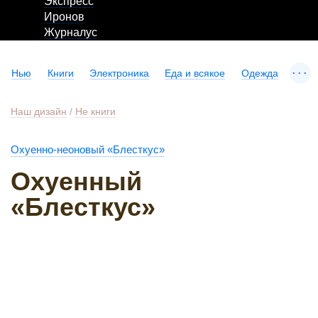
Экспресс
Иронов
Журналус
...
Нью
Книги
Электроника
Еда и всякое
Одежда
Наш дизайн
/
Не книги
Охуенно-неоновый «Блесткус»
Охуенный
«Блесткус»