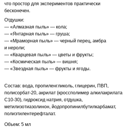
что простор для экспериментов практически
бесконечен.
Отдушки:
— «Алмазная пыль» — кола;
— «Янтарная пыль» — груша;
— «Мраморная пыль» — черный перец, амбра
и нероли;
— «Кварцевая пыль» — цветы и фрукты;
— «Космическая пыль» — вишня;
— «Звездная пыль» — фрукты и ягоды.
Состав: вода, пропиленгликоль, глицерин, ПВП,
полисорбат-20, акрилат (кроссполимер алкилакрилата
С10-30), гидроксид натрия, отдушка,
метилизотиазолинон, йодопропинилбутилкарбамат,
полиэтилентерефталат.
Объем: 5 мл