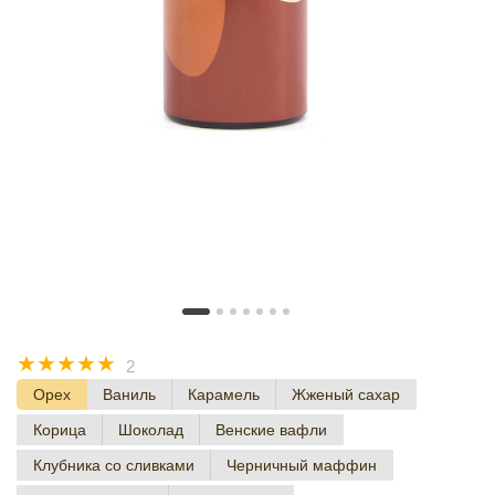
☆
☆
☆
☆
☆
2
Орех
Ваниль
Карамель
Жженый сахар
Корица
Шоколад
Венские вафли
Клубника со сливками
Черничный маффин