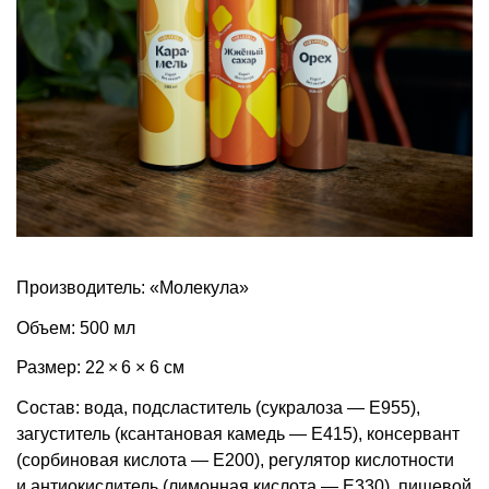
Производитель: «Молекула»
Объем: 500 мл
Размер: 22 × 6 × 6 см
Состав: вода, подсластитель (сукралоза — Е955),
загуститель (ксантановая камедь — Е415), консервант
(сорбиновая кислота — Е200), регулятор кислотности
и антиокислитель (лимонная кислота — Е330), пищевой