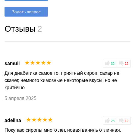
Задать вопрос
Отзывы
2
☆
☆
☆
☆
☆
samuil
32
12
Для диабетика самое то, приятный сироп, сахар не
скачет, немного химозные некоторые вкусы, но не
критично
5 апреля 2025
☆
☆
☆
☆
☆
adelina
28
12
Покупаю сиропы много лет, новая ваниль отличная,