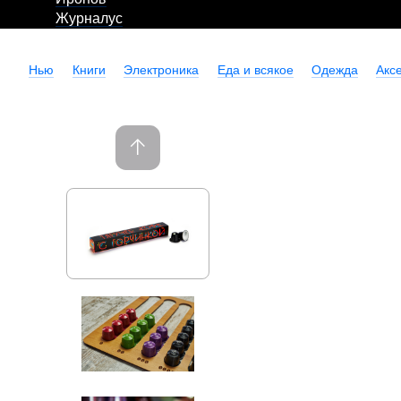
Журналус
Нью
Книги
Электроника
Еда и всякое
Одежда
Акс