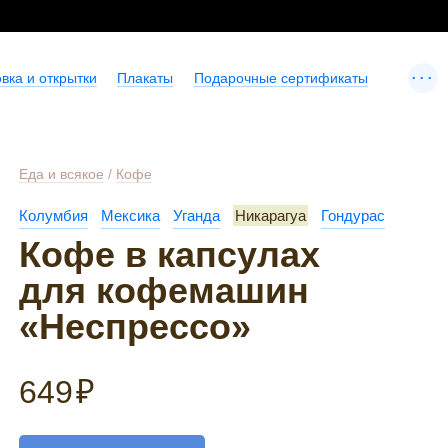
...
вка и открытки
Плакаты
Подарочные сертификаты
Еда и всякое
/
Кофе
Колумбия
Мексика
Уганда
Никарагуа
Гондурас
Кофе в капсулах
для кофемашин
«Неспрессо»
649
₽