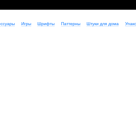
ессуары
Игры
Шрифты
Паттерны
Штуки для дома
Упако