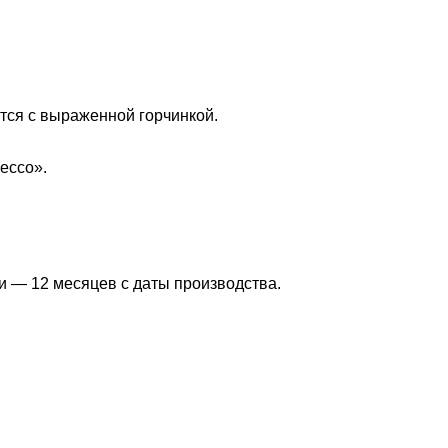
тся с выраженной горчинкой.
ессо».
и — 12 месяцев с даты производства.