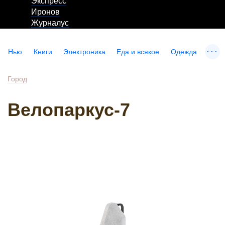
Экспресс
Иронов
Журналус
...
Нью
Книги
Электроника
Еда и всякое
Одежда
Город
Велопаркус-7