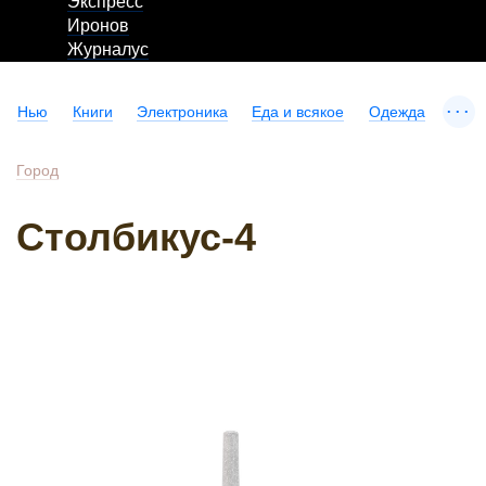
Экспресс
Иронов
Журналус
...
Нью
Книги
Электроника
Еда и всякое
Одежда
Город
Столбикус-4