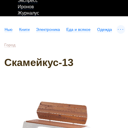
Экспресс
Иронов
Журналус
...
Нью
Книги
Электроника
Еда и всякое
Одежда
Город
Скамейкус-13