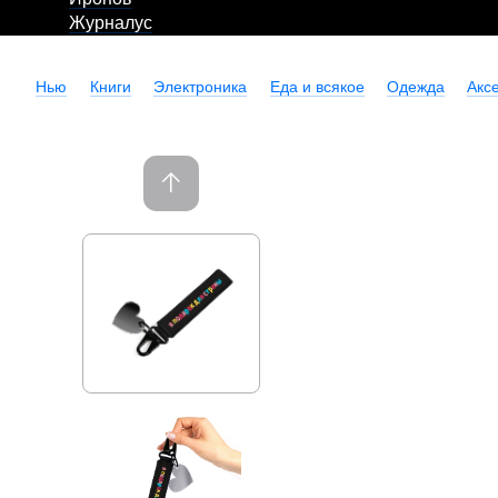
Журналус
Нью
Книги
Электроника
Еда и всякое
Одежда
Акс