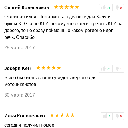
☆
☆
☆
☆
☆
Сергей Колесников
21
0
Отличная идея! Пожалуйста, сделайте для Калуги
буквы KLG, а не KLZ, потому что если встретить KLZ на
дороге, то не сразу поймешь, о каком регионе идет
речь. Спасибо.
29 марта 2017
☆
☆
☆
☆
☆
Joseph Kerr
23
4
Было бы очень славно увидеть версию для
мотоциклистов
30 марта 2017
☆
☆
☆
☆
☆
Илья Конопелько
4
0
сегодня получил номер.