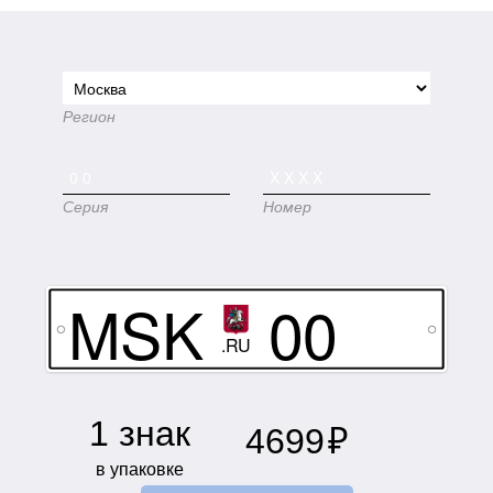
Регион
Серия
Номер
MSK
00
.RU
XXXX
1 знак
4699
₽
в упаковке