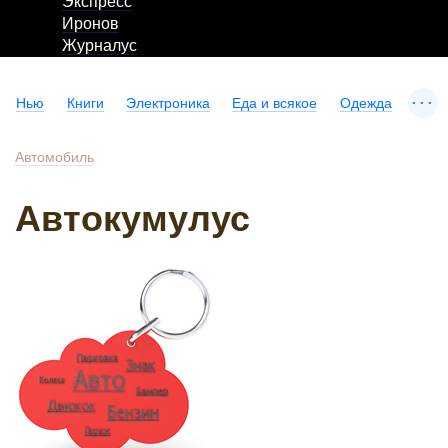
Экспресс
Иронов
Журналус
...
Нью
Книги
Электроника
Еда и всякое
Одежда
Автомобиль
Автокумулус