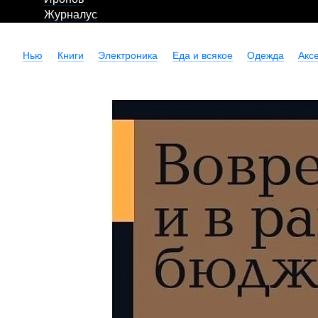
Журналус
Нью
Книги
Электроника
Еда и всякое
Одежда
Акс