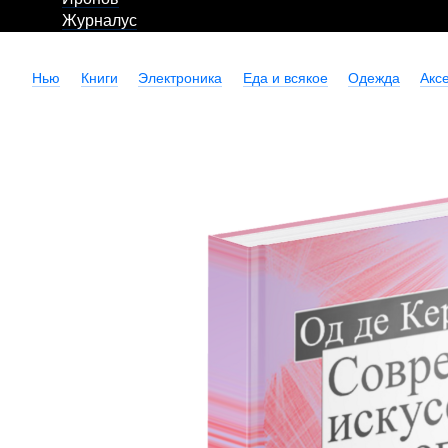
Журналус
Нью
Книги
Электроника
Еда и всякое
Одежда
Акс