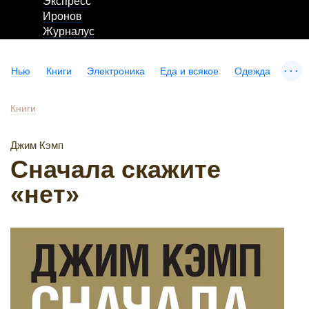
Экспресс
Иронов
Журналус
...
Нью
Книги
Электроника
Еда и всякое
Одежда
Книги
Джим Кэмп
Сначала скажите
«нет»