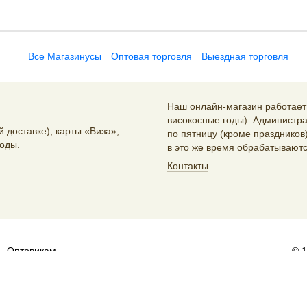
Все Магазинусы
Оптовая торговля
Выездная торговля
Наш онлайн-магазин работает 2
високосные годы). Администра
 доставке), карты «Виза»,
по пятницу (кроме праздников)
оды.
в это же время обрабатываютс
Контакты
Оптовикам
© 
и распространителям:
sales@artlebedev.ru
Русский
|
English