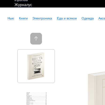
Журналус
Нью
Книги
Электроника
Еда и всякое
Одежда
Акс