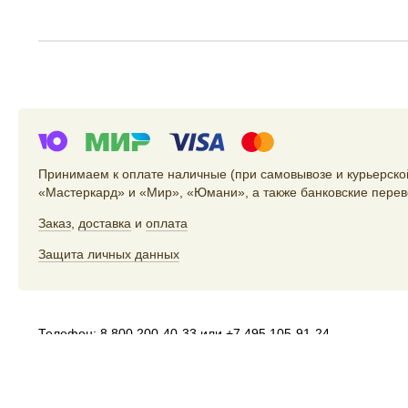
Принимаем к оплате наличные (при самовывозе и курьерской
«Мастеркард» и «Мир», «Юмани», а также банковские перев
Заказ
,
доставка
и
оплата
Защита личных данных
Телефон:
8 800 200-40-33
или
+7 495 105-91-24
Электропочта:
store@artlebedev.ru
Телеграм-бот:
t.me/ALSStoreBot