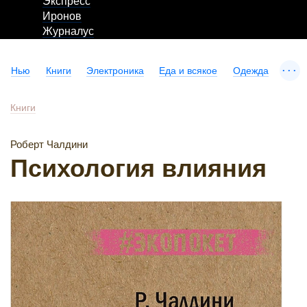
Экспресс
Иронов
Журналус
...
Нью
Книги
Электроника
Еда и всякое
Одежда
Книги
Роберт Чалдини
Психология влияния