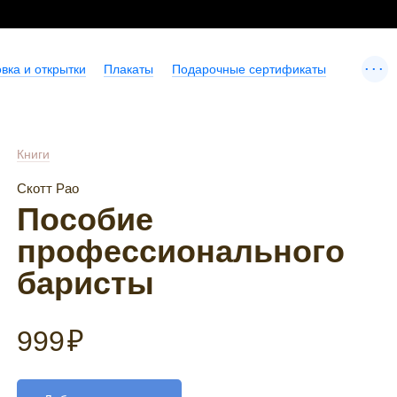
...
вка и открытки
Плакаты
Подарочные сертификаты
Книги
Скотт Рао
Пособие
профессионального
баристы
999
₽