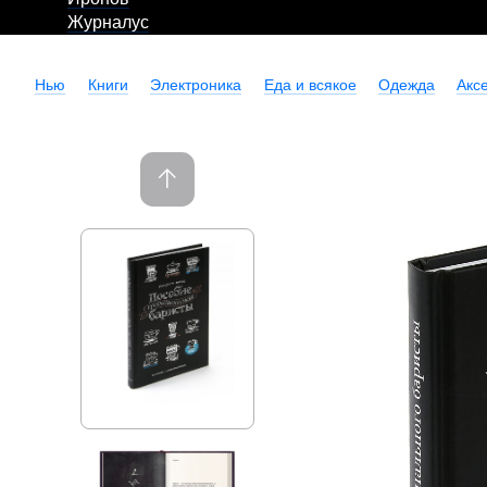
Журналус
Нью
Книги
Электроника
Еда и всякое
Одежда
Акс