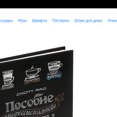
ессуары
Игры
Шрифты
Паттерны
Штуки для дома
Упако