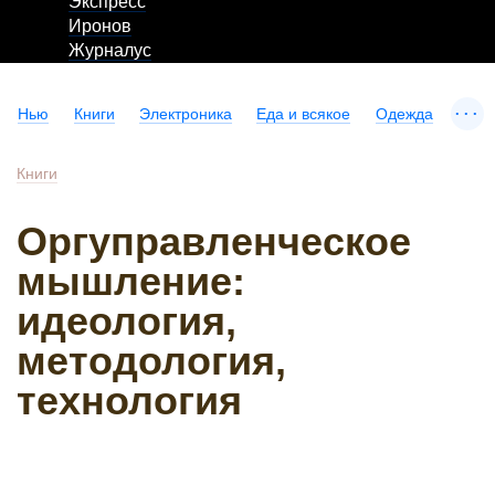
Экспресс
Иронов
Журналус
...
Нью
Книги
Электроника
Еда и всякое
Одежда
Книги
Оргуправленческое
мышление:
идеология,
методология,
технология