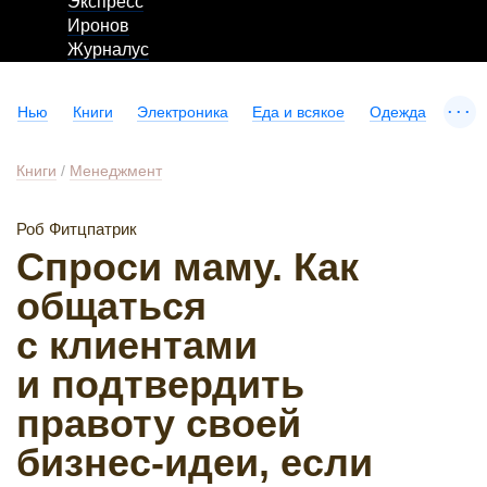
Экспресс
Иронов
Журналус
...
Нью
Книги
Электроника
Еда и всякое
Одежда
Книги
/
Менеджмент
Роб Фитцпатрик
Спроси маму. Как
общаться
с клиентами
и подтвердить
правоту своей
бизнес-идеи, если