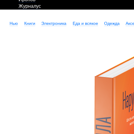
Журналус
Нью
Книги
Электроника
Еда и всякое
Одежда
Акс