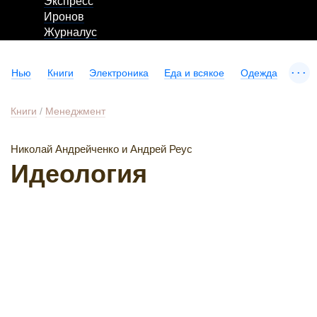
Экспресс
Иронов
Журналус
...
Нью
Книги
Электроника
Еда и всякое
Одежда
Книги
/
Менеджмент
Николай Андрейченко и Андрей Реус
Идеология