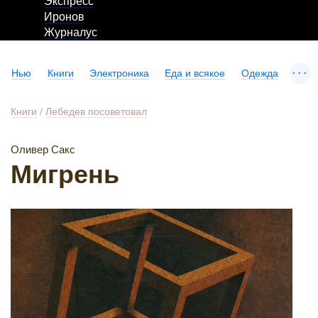
Экспресс
Иронов
Журналус
...
Нью
Книги
Электроника
Еда и всякое
Одежда
Книги
/
Лебедев посоветовал
Оливер Сакс
Мигрень