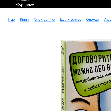
Журналус
Нью
Книги
Электроника
Еда и всякое
Одежда
Акс